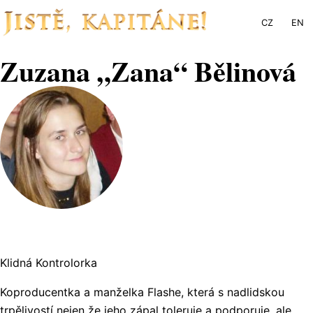
CZ
EN
Zuzana „Zana“ Bělinová
Klidná Kontrolorka
Koproducentka a manželka Flashe, která s nadlidskou
trpělivostí nejen že jeho zápal toleruje a podporuje, ale