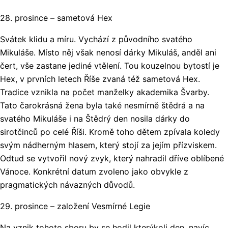
28. prosince – sametová Hex
Svátek klidu a míru. Vychází z původního svatého
Mikuláše. Místo něj však nenosí dárky Mikuláš, anděl ani
čert, vše zastane jediné vtělení. Tou kouzelnou bytostí je
Hex, v prvních letech Říše zvaná též sametová Hex.
Tradice vznikla na počet manželky akademika Švarby.
Tato čarokrásná žena byla také nesmírně štědrá a na
svatého Mikuláše i na Štědrý den nosila dárky do
sirotčinců po celé Říši. Kromě toho dětem zpívala koledy
svým nádherným hlasem, který stojí za jejím přízviskem.
Odtud se vytvořil nový zvyk, který nahradil dříve oblíbené
Vánoce. Konkrétní datum zvoleno jako obvykle z
pragmatických návazných důvodů.
29. prosince – založení Vesmírné Legie
Na vznik tohoto sboru by se hodil kterýkoli den, navíc