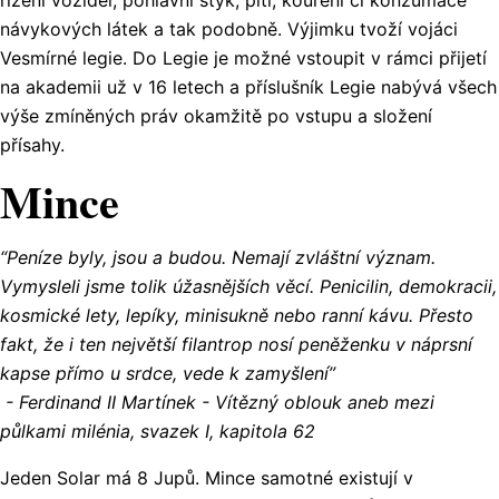
řízení vozidel, pohlavní styk, pití, kouření či konzumace
návykových látek a tak podobně. Výjimku tvoží vojáci
Vesmírné legie. Do Legie je možné vstoupit v rámci přijetí
na akademii už v 16 letech a příslušník Legie nabývá všech
výše zmíněných práv okamžitě po vstupu a složení
přísahy.
Mince
“Peníze byly, jsou a budou. Nemají zvláštní význam.
Vymysleli jsme tolik úžasnějších věcí. Penicilin, demokracii,
kosmické lety, lepíky, minisukně nebo ranní kávu
. Přesto
fakt, že i ten největší filantrop nosí peněženku v náprsní
kapse přímo u srdce, vede k zamyšlení”
- Ferdinand II Martínek - Vítězný oblouk aneb mezi
půlkami milénia, svazek I, kapitola 62
Jeden Solar má 8 Jupů. Mince samotné existují v