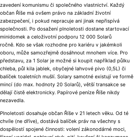
zavedení komunismu či společného vlastnictví. Každý
občan Říše má ovšem právo na základní životní
zabezpečení, i pokud nepracuje ani jinak nepřispívá
společnosti. Po dosažení plnoletosti dostane startovací
minidomek a celoživotní podporu 12 000 Solarů
ročně. Kdo se však rozhodne pro kariéru v jakémkoli
oboru, může samozřejmě dosáhnout mnohem více. Pro
představu, za 1 Solar je možné si koupit například půlku
chleba, půl kila jablek, obyčejné lahvové pivo (0,5L) či
balíček toaletních mušlí. Solary samotné existují ve formě
mincí (do max. hodnoty 20 Solarů), větší transakce se
dělají čistě elektronicky. Papírové peníze Říše nikdy
nezavedla.
Plnoletosti dosahuje občan Říše v 21 letech věku. Od té
chvíle (ne dříve), dostává balíček práv na všechny s
dospělostí spojené činnosti: volení zákonodárné moci,