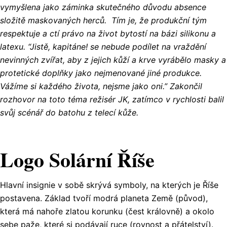
vymyšlena jako záminka skutečného důvodu absence
složitě maskovaných herců. Tím je, že produkční tým
respektuje a ctí právo na život bytostí na bázi silikonu a
latexu. “Jistě, kapitáne! se nebude podílet na vraždění
nevinných zvířat, aby z jejich kůží a krve vyrábělo masky a
protetické doplňky jako nejmenované jiné produkce.
Vážíme si každého života, nejsme jako oni.” Zakončil
rozhovor na toto téma režisér JK, zatímco v rychlosti balil
svůj scénář do batohu z telecí kůže.
Logo Solární Říše
Hlavní insignie v sobě skrývá symboly, na kterých je Říše
postavena. Základ tvoří modrá planeta Země (původ),
která má nahoře zlatou korunku (čest královně) a okolo
sebe paže, které si podávají ruce (rovnost a přátelství).