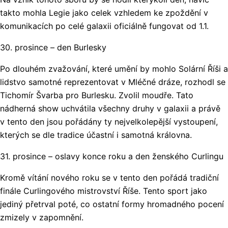
takto mohla Legie jako celek vzhledem ke zpoždění v
komunikacích po celé galaxii oficiálně fungovat od 1.1.
30. prosince – den Burlesky
Po dlouhém zvažování, které umění by mohlo Solární Říši a
lidstvo samotné reprezentovat v Mléčné dráze, rozhodl se
Tichomír Švarba pro Burlesku. Zvolil moudře. Tato
nádherná show uchvátila všechny druhy v galaxii a právě
v tento den jsou pořádány ty nejvelkolepější vystoupení,
kterých se dle tradice účastní i samotná královna.
31. prosince – oslavy konce roku a den ženského Curlingu
Kromě vítání nového roku se v tento den pořádá tradiční
finále Curlingového mistrovství Říše. Tento sport jako
jediný přetrval poté, co ostatní formy hromadného pocení
zmizely v zapomnění.