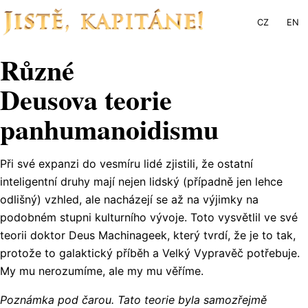
CZ
EN
Různé
Deusova teorie
panhumanoidismu
Při své expanzi do vesmíru lidé zjistili, že ostatní
inteligentní druhy mají nejen lidský (případně jen lehce
odlišný) vzhled, ale nacházejí se až na výjimky na
podobném stupni kulturního vývoje. Toto vysvětlil ve své
teorii doktor Deus Machinageek, který tvrdí, že je to tak,
protože to galaktický příběh a Velký Vypravěč potřebuje.
My mu nerozumíme, ale my mu věříme.
Poznámka pod čarou. Tato teorie byla samozřejmě