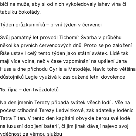
biči na muže, aby si od nich vykoledovaly lahev vína či
tabulku čokolády.
Týden průzkumníků – první týden v červenci
Svůj památný let provedl Tichomír Švarba v průběhu
několika prvních červencových dnů. Proto se po založení
Říše ustavil celý tento týden jako státní svátek. Lidé tak
mají více volna, než v čase vzpomínání na upálení Jana
Husa a dne příchodu Cyrila a Metoděje. Navíc toho většina
důstojníků Legie využívá k zasloužené letní dovolence
15. října – den hvězdoletů
Na den jmenin Terezy připadá svátek všech lodí . Vše na
počest ctihodné Terezy Ledwinkové, zakladatelky loděnic
Tatra Titan. V tento den kapitáni obvykle berou své lodě
na luxusní dobíjení baterií, či jim jinak dávají najevo svoji
vděčnost za věrnou službu