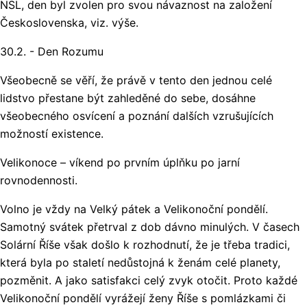
NSL, den byl zvolen pro svou návaznost na založení
Československa, viz. výše.
30.2. - Den Rozumu
Všeobecně se věří, že právě v tento den jednou celé
lidstvo přestane být zahleděné do sebe, dosáhne
všeobecného osvícení a poznání dalších vzrušujících
možností existence.
Velikonoce – víkend po prvním úplňku po jarní
rovnodennosti.
Volno je vždy na Velký pátek a Velikonoční pondělí.
Samotný svátek přetrval z dob dávno minulých. V časech
Solární Říše však došlo k rozhodnutí, že je třeba tradici,
která byla po staletí nedůstojná k ženám celé planety,
pozměnit. A jako satisfakci celý zvyk otočit. Proto každé
Velikonoční pondělí vyrážejí ženy Říše s pomlázkami či