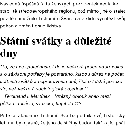
Následná úspěšná řada ženských prezidentek vedla ke
stabilitě středoevropského regionu, což mimo jiné o staletí
později umožnilo Tichomíru Švarbovi v klidu vynalézt svůj
pohon a změnit osud lidstva.
Státní svátky a důležité
dny
"To, že i ve společnosti, kde je veškerá práce dobrovolná
a o základní potřeby je postaráno, kladou důraz na počet
státních svátků a nepracovních dnů, říká o lidské povaze
víc, než veškerá sociologická pojednání.”
- Ferdinand II Martínek - Vítězný oblouk aneb mezi
půlkami milénia, svazek I, kapitola 113
Poté co akademik Tichomír Švarba podnikl svůj historický
let, mu bylo jasné, že jeho další činy budou takříkajíc, psát