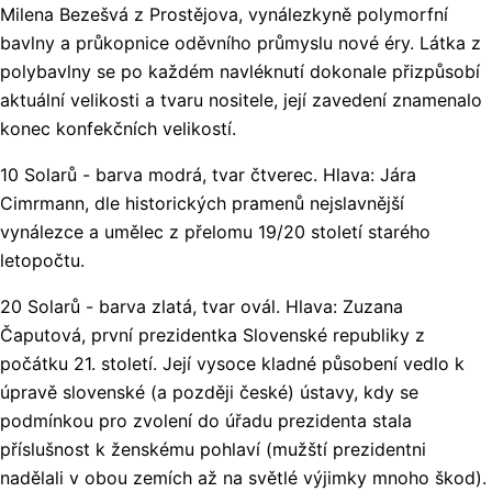
Milena Bezešvá z Prostějova, vynálezkyně polymorfní
bavlny a průkopnice oděvního průmyslu nové éry. Látka z
polybavlny se po každém navléknutí dokonale přizpůsobí
aktuální velikosti a tvaru nositele, její zavedení znamenalo
konec konfekčních velikostí.
10 Solarů - barva modrá, tvar čtverec. Hlava: Jára
Cimrmann, dle historických pramenů nejslavnější
vynálezce a umělec z přelomu 19/20 století starého
letopočtu.
20 Solarů - barva zlatá, tvar ovál. Hlava: Zuzana
Čaputová, první prezidentka Slovenské republiky z
počátku 21. století. Její vysoce kladné působení vedlo k
úpravě slovenské (a později české) ústavy, kdy se
podmínkou pro zvolení do úřadu prezidenta stala
příslušnost k ženskému pohlaví (mužští prezidentni
nadělali v obou zemích až na světlé výjimky mnoho škod).