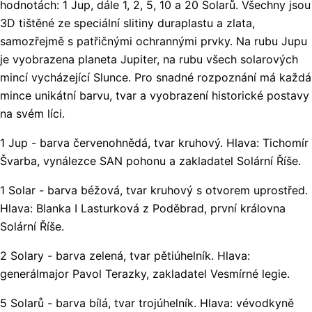
hodnotách: 1 Jup, dále 1, 2, 5, 10 a 20 Solarů. Všechny jsou
3D tištěné ze speciální slitiny duraplastu a zlata,
samozřejmě s patřičnými ochrannými prvky. Na rubu Jupu
je vyobrazena planeta Jupiter, na rubu všech solarových
mincí vycházející Slunce. Pro snadné rozpoznání má každá
mince unikátní barvu, tvar a vyobrazení historické postavy
na svém líci.
1 Jup - barva červenohnědá, tvar kruhový. Hlava: Tichomír
Švarba, vynálezce SAN pohonu a zakladatel Solární Říše.
1 Solar - barva béžová, tvar kruhový s otvorem uprostřed.
Hlava: Blanka I Lasturková z Poděbrad, první královna
Solární Říše.
2 Solary - barva zelená, tvar pětiúhelník. Hlava:
generálmajor Pavol Terazky, zakladatel Vesmírné legie.
5 Solarů - barva bílá, tvar trojúhelník. Hlava: vévodkyně