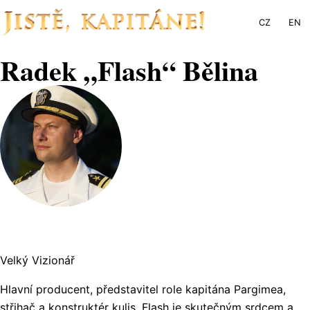
CZ
EN
Radek „Flash“ Bělina
Velký Vizionář
Hlavní producent, představitel role kapitána Pargimea,
střihač a konstruktér kulis. Flash je skutečným srdcem a