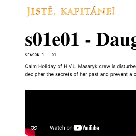
s01e01 - Dau
SEASON 1 · 01
Calm Holiday of H.V.L. Masaryk crew is distur
decipher the secrets of her past and prevent a c