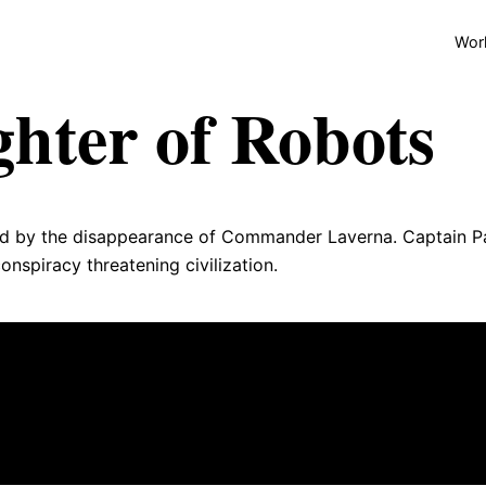
P
Wor
n
ghter of Robots
bed by the disappearance of Commander Laverna. Captain P
onspiracy threatening civilization.