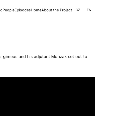
rimary
ld
People
Episodes
Home
About the Project
CZ
EN
avigation
argimeos and his adjutant Monzak set out to